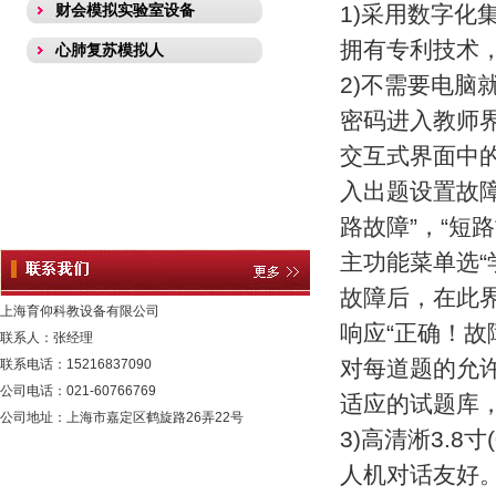
财会模拟实验室设备
1)采用数字化
拥有专利技术
心肺复苏模拟人
2)不需要电
密码进入教师
交互式界面中
入出题设置故
路故障”，“短
主功能菜单选
故障后，在此
上海育仰科教设备有限公司
响应“正确！故
联系人：张经理
对每道题的允许
联系电话：15216837090
公司电话：021-60766769
适应的试题库
公司地址：上海市嘉定区鹤旋路26弄22号
3)高清淅3.8
人机对话友好