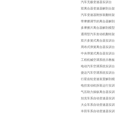
汽车无极变速器实训台
双离合器变速器解剖台架
汽车变速器附拆装翻转架
带摩擦调节的离合器解剖
多摩擦片离合器解剖模型
通用型汽车发动机翻转架
双片多簧式离合器实训台
周布式弹簧离合器实训台
中央弹簧式离合器实训台
工程机械空调系统示教板
电动汽车空调系统实训台
捷达汽车空调系统实训台
行星齿轮变速装置解剖模
电控发动机拆装运行实训
气压助力操纵离合器实训
别克车系自动变速器实训
大众车系自动变速器实训
丰田车系自动变速器实训