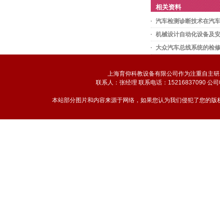
相关资料
汽车检测诊断技术在汽
机械设计自动化设备及
大众汽车总线系统的检
上海育仰科教设备有限公司作为注重自主研
联系人：张经理 联系电话：15216837090 公司
本站部分图片和内容来源于网络，如果您认为我们侵犯了您的版