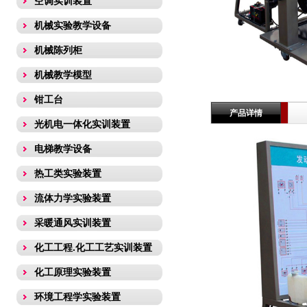
空调实训装置
机械实验教学设备
机械陈列柜
机械教学模型
钳工台
产品详情
光机电一体化实训装置
电梯教学设备
热工类实验装置
流体力学实验装置
采暖通风实训装置
化工工程.化工工艺实训装置
化工原理实验装置
环境工程学实验装置