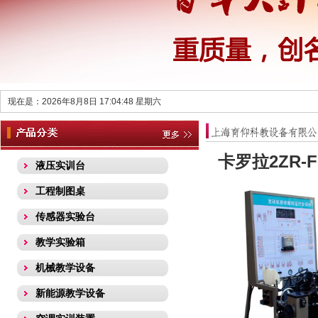
现在是：2026年8月8日 17:04:49 星期六
卡罗拉2ZR
液压实训台
工程制图桌
传感器实验台
教学实验箱
机械教学设备
新能源教学设备